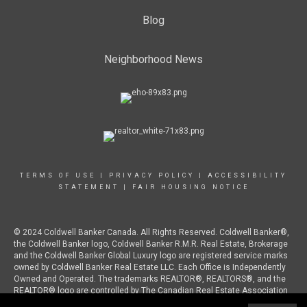
Blog
Neighborhood News
TERMS OF USE
|
PRIVACY POLICY
|
ACCESSIBILITY
STATEMENT
|
FAIR HOUSING NOTICE
© 2024 Coldwell Banker Canada. All Rights Reserved. Coldwell Banker®,
the Coldwell Banker logo, Coldwell Banker R.M.R. Real Estate, Brokerage
and the Coldwell Banker Global Luxury logo are registered service marks
owned by Coldwell Banker Real Estate LLC. Each Office is Independently
Owned and Operated. The trademarks REALTOR®, REALTORS®, and the
REALTOR® logo are controlled by The Canadian Real Estate Association
(CREA) and identify real estate professionals who are members of CREA.